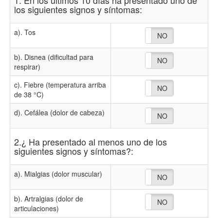
1. En los últimos 10 días ha presentado uno de
los siguientes signos y síntomas:
a). Tos
NO
SI
b). Disnea (dificultad para
NO
SI
respirar)
c). Fiebre (temperatura arriba
NO
SI
de 38 °C)
d). Cefálea (dolor de cabeza)
NO
SI
2.¿ Ha presentado al menos uno de los
siguientes signos y síntomas?:
a). Mialgias (dolor muscular)
NO
SI
b). Artralgias (dolor de
NO
SI
articulaciones)