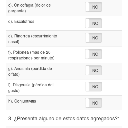
c). Onicofagia (dolor de
NO
SI
garganta)
d). Escalofríos
NO
SI
e). Rinorrea (escurrimiento
NO
SI
nasal)
f). Polipnea (mas de 20
NO
SI
respiraciones por minuto)
g). Anosmia (pérdida de
NO
SI
olfato)
i). Disgeusia (pérdida del
NO
SI
gusto)
h). Conjuntivitis
NO
SI
3. ¿Presenta alguno de estos datos agregados?: