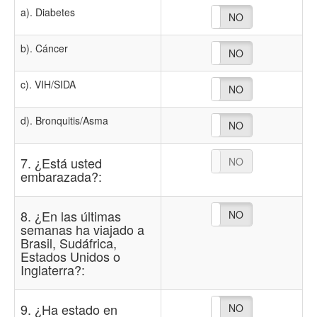
a). Diabetes
NO
SI
b). Cáncer
NO
SI
c). VIH/SIDA
NO
SI
d). Bronquitis/Asma
NO
SI
7. ¿Está usted
NO
SI
embarazada?:
8. ¿En las últimas
NO
SI
semanas ha viajado a
Brasil, Sudáfrica,
Estados Unidos o
Inglaterra?:
9. ¿Ha estado en
NO
SI